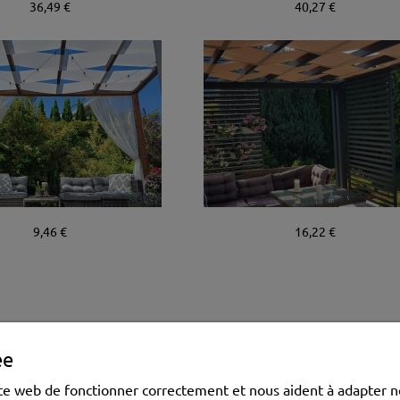
36,49 €
40,27 €
9,46 €
16,22 €
ée
MON COMPTE
e web de fonctionner correctement et nous aident à adapter nos