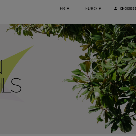
FR
▼
EURO
▼
CHOISISS