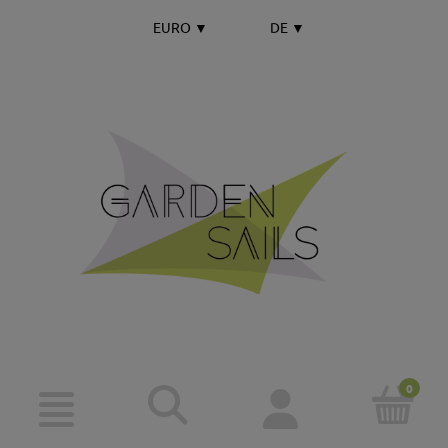
EURO
▼
DE
▼