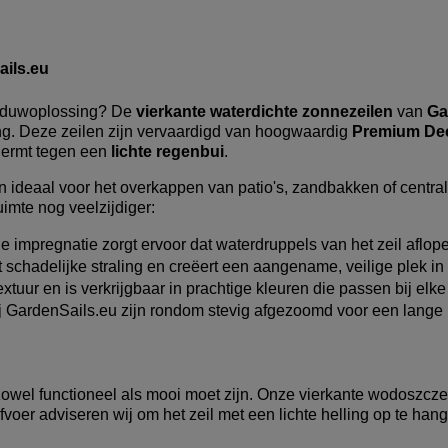
ails.eu
haduwoplossing? De
vierkante waterdichte zonnezeilen
van
Ga
ng. Deze zeilen zijn vervaardigd van hoogwaardig
Premium Dec
chermt tegen een
lichte regenbui
.
 ideaal voor het overkappen van patio's, zandbakken of centra
imte nog veelzijdiger:
 impregnatie zorgt ervoor dat waterdruppels van het zeil aflopen
 schadelijke straling en creëert een aangename, veilige plek i
xtuur en is verkrijgbaar in prachtige kleuren die passen bij elke t
bij GardenSails.eu zijn rondom stevig afgezoomd voor een lange
wel functioneel als mooi moet zijn. Onze vierkante wodoszczel
oer adviseren wij om het zeil met een lichte helling op te hang