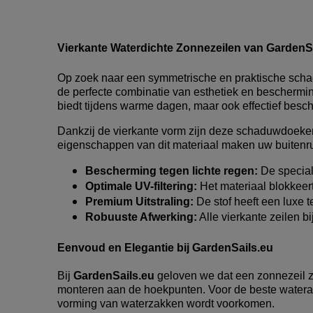
Vierkante Waterdichte Zonnezeilen van GardenS
Op zoek naar een symmetrische en praktische sc
de perfecte combinatie van esthetiek en beschermi
biedt tijdens warme dagen, maar ook effectief bes
Dankzij de vierkante vorm zijn deze schaduwdoeken
eigenschappen van dit materiaal maken uw buitenru
Bescherming tegen lichte regen:
De speciale
Optimale UV-filtering:
Het materiaal blokkeert
Premium Uitstraling:
De stof heeft een luxe te
Robuuste Afwerking:
Alle vierkante zeilen 
Eenvoud en Elegantie bij GardenSails.eu
Bij
GardenSails.eu
geloven we dat een zonnezeil zo
monteren aan de hoekpunten. Voor de beste waterafv
vorming van waterzakken wordt voorkomen.