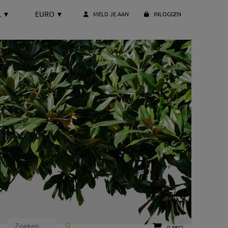
L
▼
EURO
▼
MELD JE AAN
INLOGGEN
(LEEG)