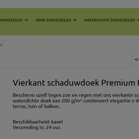
ZONNEZEILEN
HDPE ZONNEZEILEN
WATERDICHTE ZONNEZEILEN
NT
Vierkant schaduwdoek Premium D
Bescherm uzelf tegen zon en regen met ons vierkante s
waterdichte doek van 200 g/m² combineert elegantie z d
terras, tuin of balkon.
Beschikbaarheid:
kavel
Verzending in:
24 uur.